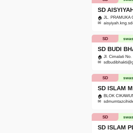
SD AISYIYA
JL. PRAMUKA GG
aisyiyah.kng.s
SD
swas
SD BUDI BH
Jl. Cimalati No
sdbudibhakti@
SD
swas
SD ISLAM 
BLOK CIKAWUNG
sdmumtazcihi
SD
swas
SD ISLAM 