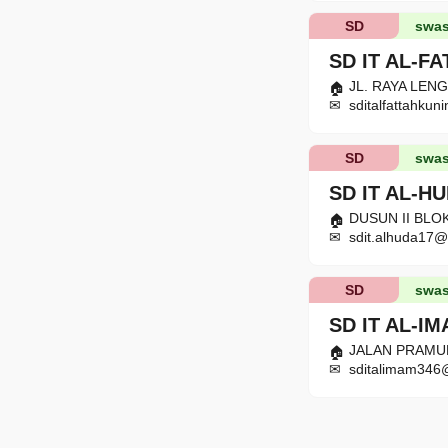
SD
swas
SD IT AL-F
JL. RAYA LENG
sditalfattahku
SD
swas
SD IT AL-H
DUSUN II BLOK
sdit.alhuda17
SD
swas
SD IT AL-I
JALAN PRAMUKA
sditalimam346