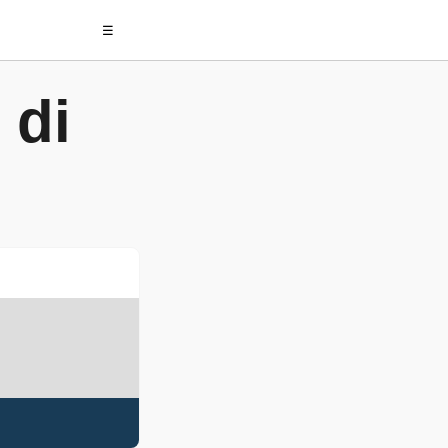
☰
 di