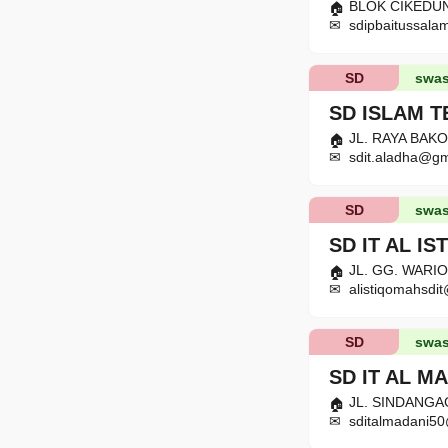
BLOK CIKEDUNG
sdipbaitussal
SD
swas
SD ISLAM 
JL. RAYA BAKO
sdit.aladha@gm
SD
swas
SD IT AL I
JL. GG. WARIO
alistiqomahsd
SD
swas
SD IT AL M
JL. SINDANGAG
sditalmadani5