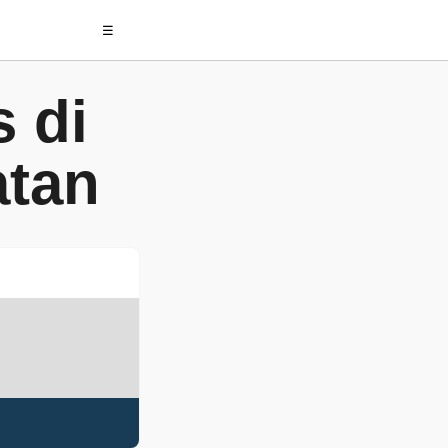
☰
 di
atan