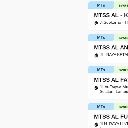
MTs
swas
MTSS AL - 
Jl.Soekarno - 
MTs
swas
MTSS AL A
JL. RAYA KETA
MTs
swas
MTSS AL F
Jl. At-Taqwa M
Selatan, Lamp
MTs
swas
MTSS AL F
JLN. RAYA LIN