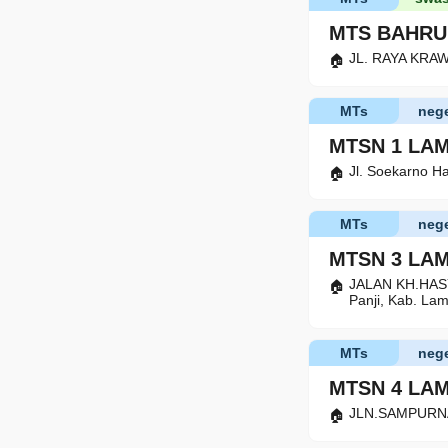
MTS BAHRU
JL. RAYA KRAW
MTs
nege
MTSN 1 LA
Jl. Soekarno H
MTs
nege
MTSN 3 LA
JALAN KH.HAS
Panji, Kab. La
MTs
nege
MTSN 4 LA
JLN.SAMPURNA 