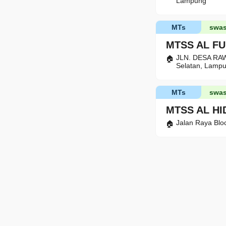
Lampung
MTs
swas
MTSS AL F
JLN. DESA RA
Selatan, Lamp
MTs
swas
MTSS AL H
Jalan Raya Blo