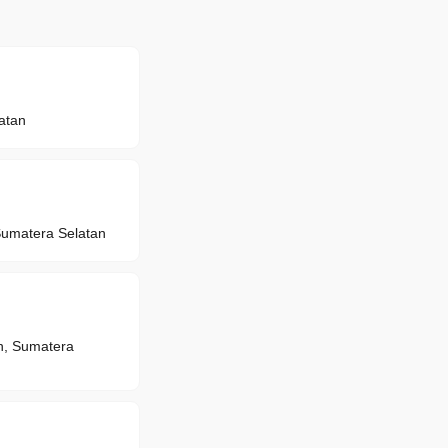
atan
umatera Selatan
n, Sumatera