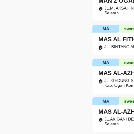
MAN 2 OGA
JL.M. AKSAH N
Selatan
MA
swas
MAS AL FI
JL. BINTANG A
MA
swas
MAS AL-AZ
JL. GEDUNG S
Kab. Ogan Kome
MA
swas
MAS AL-AZ
JL.AK GANI DE
Selatan