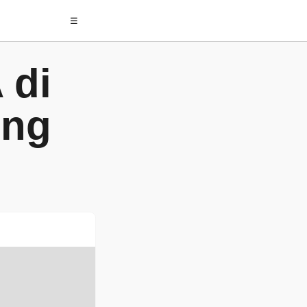
☰
 di
ing