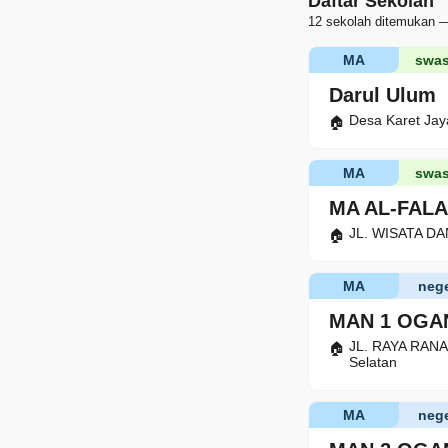
Daftar Sekolah
12 sekolah ditemukan —
MA
swas
Darul Ulum
Desa Karet Jay
MA
swas
MA AL-FAL
JL. WISATA DA
MA
nege
MAN 1 OGA
JL. RAYA RANA
Selatan
MA
nege