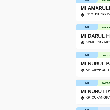
MI AMARUL
KP.GUNUNG BAT
MI
swas
MI DARUL 
KAMPUNG KIBOD
MI
swas
MI NURUL 
KP. CIPAHUL, K
MI
swas
MI NURUT
KP. CUKANGKAU