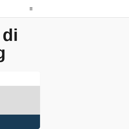
☰
 di
g