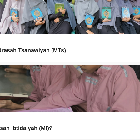
rasah Tsanawiyah (MTs)
sah Ibtidaiyah (MI)?