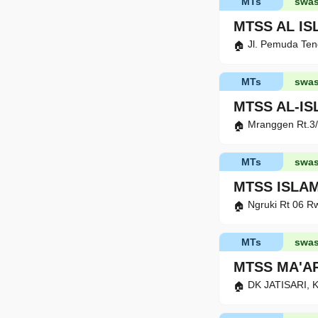
MTs
swas
MTSS AL I
Jl. Pemuda Ten
MTs
swas
MTSS AL-I
Mranggen Rt.3/
MTs
swas
MTSS ISLA
Ngruki Rt 06 R
MTs
swas
MTSS MA'A
DK JATISARI, K