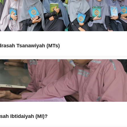
rasah Tsanawiyah (MTs)
sah Ibtidaiyah (MI)?