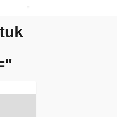
☰
tuk
="