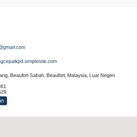
t@gmail.com
angcepatkpd.simplesite.com
tang, Beaufort Sabah, Beaufort, Malaysia, Luar Negeri
361
629
ah