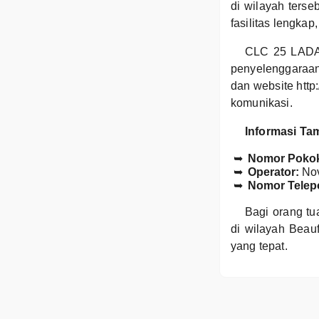
di wilayah terse
fasilitas lengkap
CLC 25 LADAN
penyelenggaraan
dan website http
komunikasi.
Informasi Ta
Nomor Pokok
Operator:
Nov
Nomor Telep
Bagi orang tu
di wilayah Bea
yang tepat.