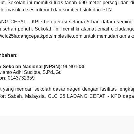
but. Sekolah ini memiliki luas tanah 690 meter persegi dan 
, termasuk akses internet dan sumber listrik dari PLN.
G CEPAT - KPD beroperasi selama 5 hari dalam seming
 sehari penuh. Sekolah ini memiliki alamat email clcladan
://clc25ladangcepatkpd.simplesite.com untuk memudahkan ak
mbahan:
 Sekolah Nasional (NPSN):
9LN01036
ianto Adhi Sucipta, S.Pd.,Gr.
on:
0143732359
a yang mencari sekolah dasar negeri dengan fasilitas lengka
ufort Sabah, Malaysia, CLC 25 LADANG CEPAT - KPD dapat 