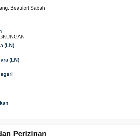
itang, Beaufort Sabah
n
NGKUNGAN
a (LN)
gara (LN)
Negeri
ikan
an Perizinan