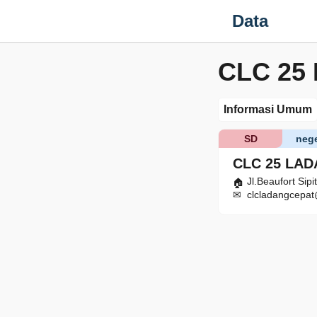
Data
CLC 25
Informasi Umum
SD
nege
CLC 25 LAD
Jl.Beaufort Sip
clcladangcepa