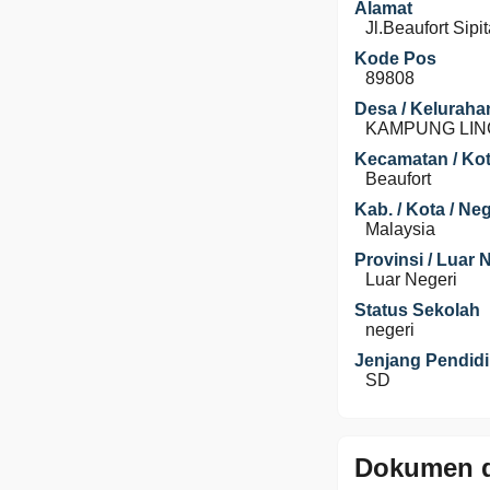
Alamat
Jl.Beaufort Sip
Kode Pos
89808
Desa / Keluraha
KAMPUNG LI
Kecamatan / Kot
Beaufort
Kab. / Kota / Ne
Malaysia
Provinsi / Luar 
Luar Negeri
Status Sekolah
negeri
Jenjang Pendid
SD
Dokumen d