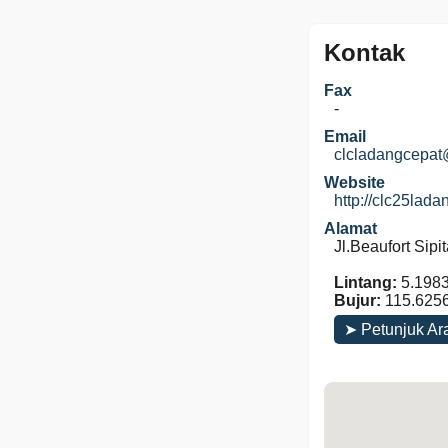
Kontak
Fax
-
Email
clcladangcepa
Website
http://clc25lad
Alamat
Jl.Beaufort Sipi
Lintang:
5.198
Bujur:
115.625
➤ Petunjuk Ar