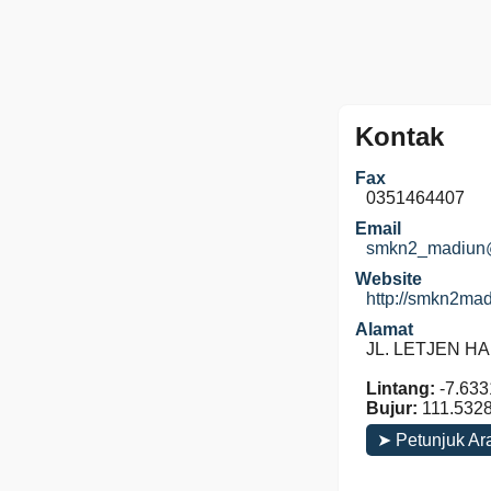
Kontak
Fax
0351464407
Email
smkn2_madiun
Website
http://smkn2mad
Alamat
JL. LETJEN HA
Lintang:
-7.633
Bujur:
111.532
➤ Petunjuk Ar