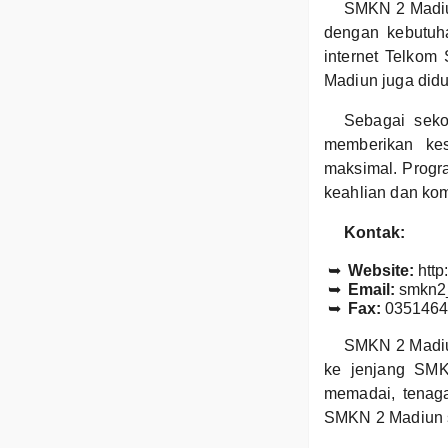
SMKN 2 Madiun
dengan kebutuha
internet Telkom 
Madiun juga did
Sebagai seko
memberikan ke
maksimal. Progr
keahlian dan kom
Kontak:
Website:
http
Email:
smkn2
Fax:
0351464
SMKN 2 Madiun
ke jenjang SMK 
memadai, tenaga
SMKN 2 Madiun si