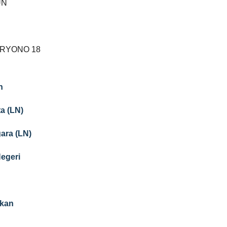
UN
ARYONO 18
n
a (LN)
gara (LN)
Negeri
ikan