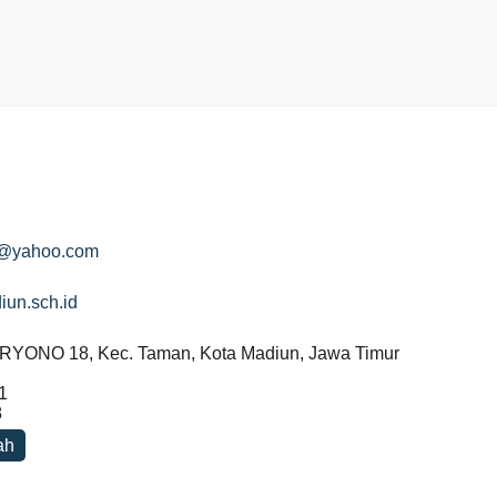
@yahoo.com
iun.sch.id
RYONO 18, Kec. Taman, Kota Madiun, Jawa Timur
1
8
ah