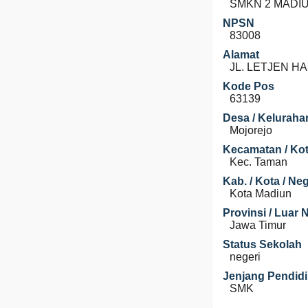
SMKN 2 MADI
NPSN
83008
Alamat
JL. LETJEN H
Kode Pos
63139
Desa / Keluraha
Mojorejo
Kecamatan / Kot
Kec. Taman
Kab. / Kota / Ne
Kota Madiun
Provinsi / Luar 
Jawa Timur
Status Sekolah
negeri
Jenjang Pendid
SMK