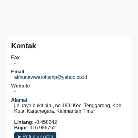
Kontak
Fax
-
Email
almunawwarohsmp@yahoo.co.id
Website
-
Alamat
jln. raya bukit biru, no.183, Kec. Tenggarong, Kab.
Kutai Kartanegara, Kalimantan Timur
Lintang:
-0.458242
Bujur:
116.986752
➤ Petunjuk Arah