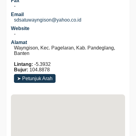
Fax
-
Email
sdsatuwayngison@yahoo.co.id
Website
-
Alamat
Wayngison, Kec. Pagelaran, Kab. Pandeglang,
Banten
Lintang:
-5.3932
Bujur:
104.8878
➤ Petunjuk Arah