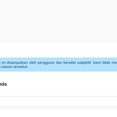
s ini disampaikan oleh pengguna dan bersifat subjektif; kami tidak mem
i ulasan tersebut.
nda