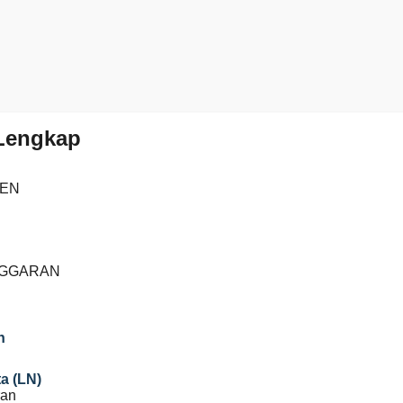
 Lengkap
IEN
NGGARAN
n
a (LN)
ran