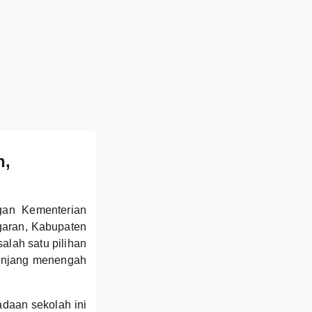
n,
gan Kementerian
garan, Kabupaten
lah satu pilihan
jenjang menengah
adaan sekolah ini