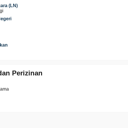
gara (LN)
gi
Negeri
ikan
an Perizinan
gama