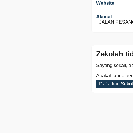
Website
-
Alamat
JALAN PESANGG
Zekolah ti
Sayang sekali, ap
Apakah anda pen
Daftarkan Seko