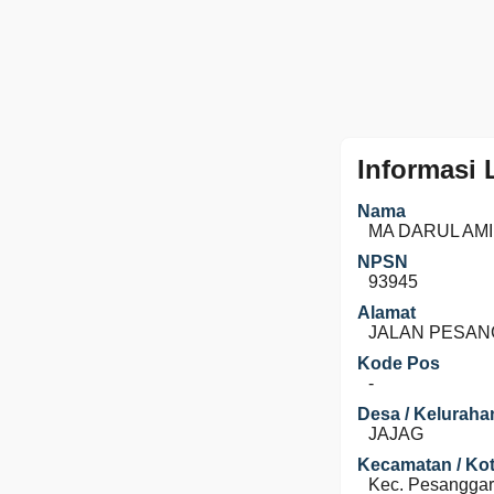
Informasi
Nama
MA DARUL AM
NPSN
93945
Alamat
JALAN PESA
Kode Pos
-
Desa / Keluraha
JAJAG
Kecamatan / Kot
Kec. Pesangga