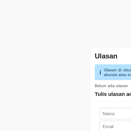
Ulasan
Ulasan di situ
akurasi atau is
Belum ada ulasan
Tulis ulasan a