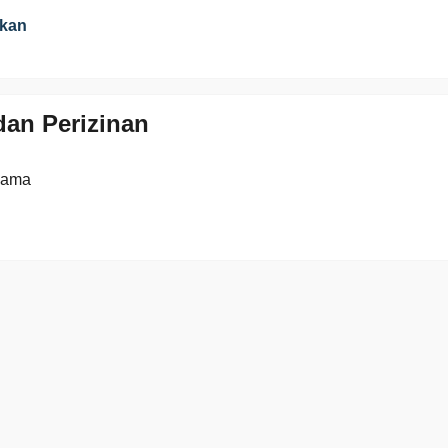
ikan
an Perizinan
gama