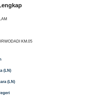
 Lengkap
LAM
PURWODADI KM.05
n
a (LN)
gara (LN)
Negeri