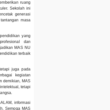
emberikan ruang
ler. Sekolah ini
ncetak generasi
 tantangan masa
pendidikan yang
rofesional dan
enjadikan MAS NU
endidikan terbaik
etapi juga pada
rbagai kegiatan
an demikian, MAS
elektual, tetapi
bangsa.
SALAM, informasi
olah. Semoga MAS