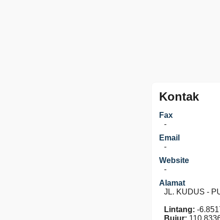
Kontak
Fax
-
Email
-
Website
-
Alamat
JL. KUDUS - PU
Lintang:
-6.851
Bujur:
110.833