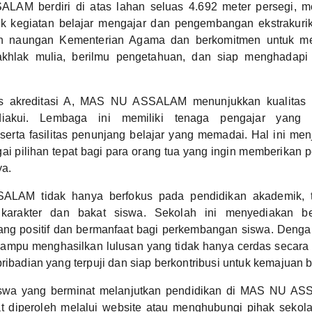
AM berdiri di atas lahan seluas 4.692 meter persegi, m
k kegiatan belajar mengajar dan pengembangan ekstrakuriku
h naungan Kementerian Agama dan berkomitmen untuk me
khlak mulia, berilmu pengetahuan, dan siap menghadapi
s akreditasi A, MAS NU ASSALAM menunjukkan kualitas 
diakui. Lembaga ini memiliki tenaga pengajar yang p
serta fasilitas penunjang belajar yang memadai. Hal ini m
pilihan tepat bagi para orang tua yang ingin memberikan p
ya.
AM tidak hanya berfokus pada pendidikan akademik, t
arakter dan bakat siswa. Sekolah ini menyediakan be
 yang positif dan bermanfaat bagi perkembangan siswa. Deng
u menghasilkan lulusan yang tidak hanya cerdas secara int
pribadian yang terpuji dan siap berkontribusi untuk kemajuan 
iswa yang berminat melanjutkan pendidikan di MAS NU AS
pat diperoleh melalui website atau menghubungi pihak sek