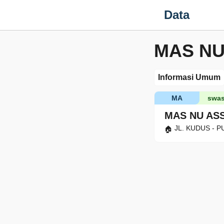
Data
MAS N
Informasi Umum
MA
swas
MAS NU AS
JL. KUDUS - P