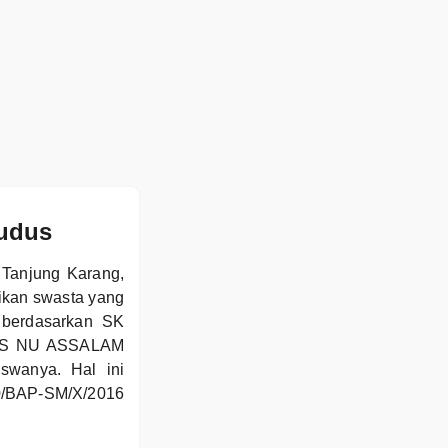
udus
Tanjung Karang,
ikan swasta yang
 berdasarkan SK
 MAS NU ASSALAM
iswanya. Hal ini
20/BAP-SM/X/2016