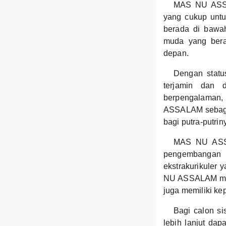
MAS NU ASSAL
yang cukup untu
berada di bawa
muda yang bera
depan.
Dengan statu
terjamin dan 
berpengalaman, 
ASSALAM sebagai 
bagi putra-putrin
MAS NU ASSAL
pengembangan k
ekstrakurikuler
NU ASSALAM mamp
juga memiliki ke
Bagi calon s
lebih lanjut da