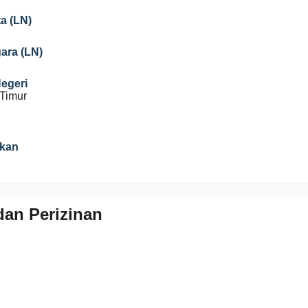
a (LN)
gara (LN)
Negeri
Timur
ikan
an Perizinan