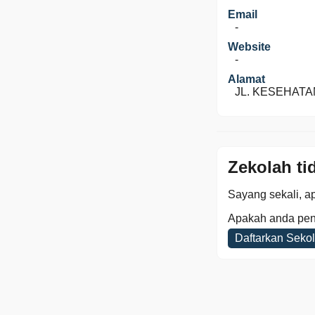
Email
-
Website
-
Alamat
JL. KESEHATAN 
Zekolah ti
Sayang sekali, ap
Apakah anda pen
Daftarkan Seko