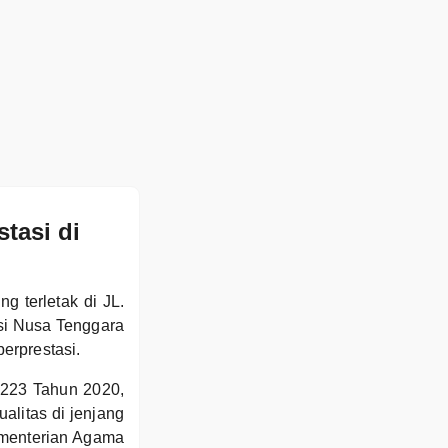
asi di
terletak di JL.
si Nusa Tenggara
erprestasi.
 223 Tahun 2020,
itas di jenjang
ementerian Agama