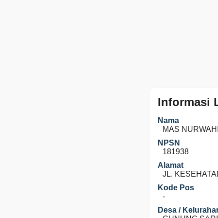
Informasi
Nama
MAS NURWAHI
NPSN
181938
Alamat
JL. KESEHATA
Kode Pos
-
Desa / Keluraha