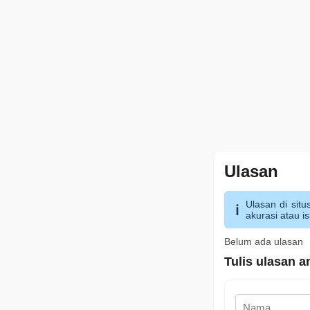
Ulasan
Ulasan di situ
akurasi atau is
Belum ada ulasan
Tulis ulasan a