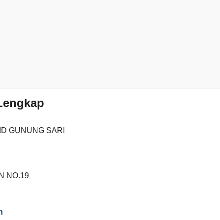
 Lengkap
D GUNUNG SARI
N NO.19
n