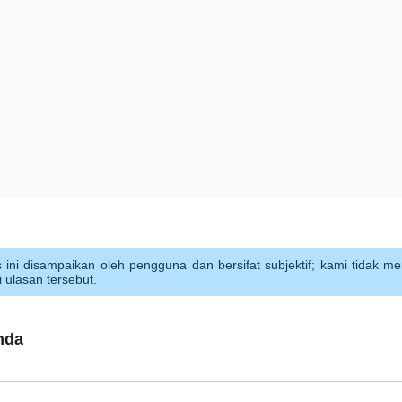
s ini disampaikan oleh pengguna dan bersifat subjektif; kami tidak mem
i ulasan tersebut.
nda