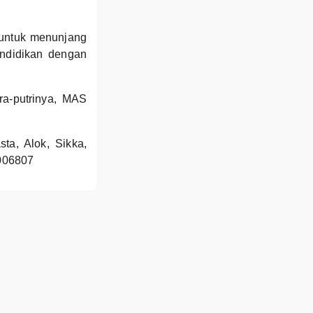
untuk menunjang
endidikan dengan
ra-putrinya, MAS
, Alok, Sikka,
006807