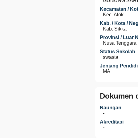
GUNUNG SARI
Kecamatan / Kot
Kec. Alok
Kab. / Kota / Ne
Kab. Sikka
Provinsi / Luar 
Nusa Tenggara 
Status Sekolah
swasta
Jenjang Pendid
MA
Dokumen d
Naungan
-
Akreditasi
-