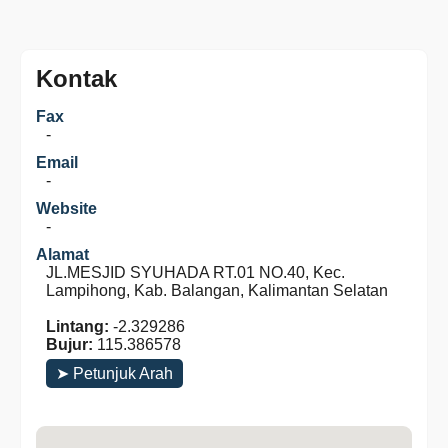
Kontak
Fax
-
Email
-
Website
-
Alamat
JL.MESJID SYUHADA RT.01 NO.40, Kec.
Lampihong, Kab. Balangan, Kalimantan Selatan
Lintang:
-2.329286
Bujur:
115.386578
➤ Petunjuk Arah