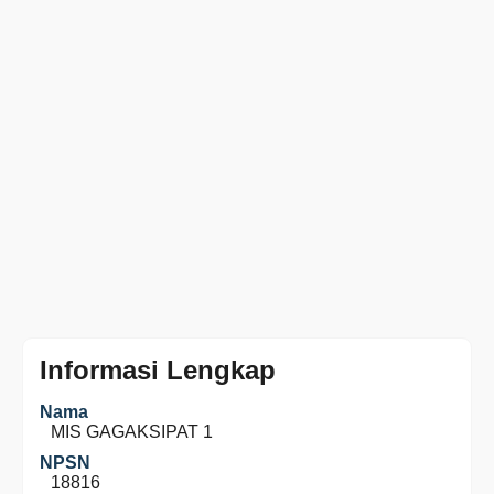
Informasi Lengkap
Nama
MIS GAGAKSIPAT 1
NPSN
18816