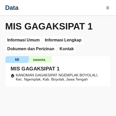
Data
☰
MIS GAGAKSIPAT 1
Informasi Umum
Informasi Lengkap
Dokumen dan Perizinan
Kontak
MI
swasta
MIS GAGAKSIPAT 1
KANOMAN GAGAKSIPAT NGEMPLAK BOYOLALI,
Kec. Ngemplak, Kab. Boyolali, Jawa Tengah