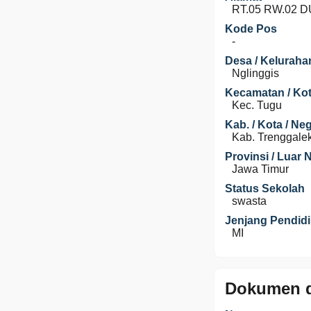
RT.05 RW.02 
Kode Pos
-
Desa / Keluraha
Nglinggis
Kecamatan / Kot
Kec. Tugu
Kab. / Kota / Ne
Kab. Trenggale
Provinsi / Luar 
Jawa Timur
Status Sekolah
swasta
Jenjang Pendid
MI
Dokumen d