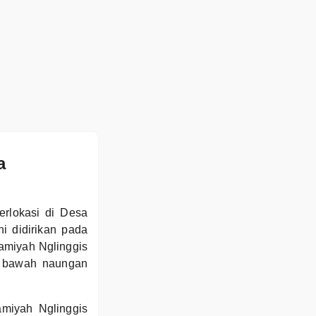
a
erlokasi di Desa
i didirikan pada
amiyah Nglinggis
di bawah naungan
amiyah Nglinggis