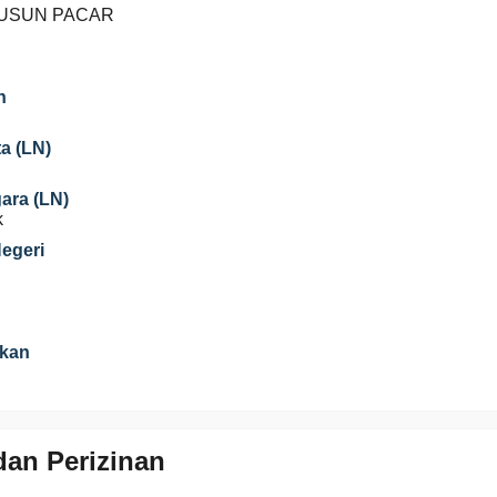
DUSUN PACAR
n
a (LN)
gara (LN)
k
Negeri
ikan
an Perizinan