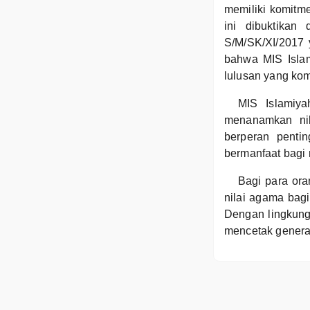
memiliki komitm
ini dibuktikan
S/M/SK/XI/2017 
bahwa MIS Isla
lulusan yang ko
MIS Islamiya
menanamkan nil
berperan penti
bermanfaat bagi
Bagi para ora
nilai agama bagi
Dengan lingkung
mencetak generas