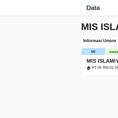
Data
MIS IS
Informasi Umum
MI
swas
MIS ISLAMI
RT.05 RW.02 D