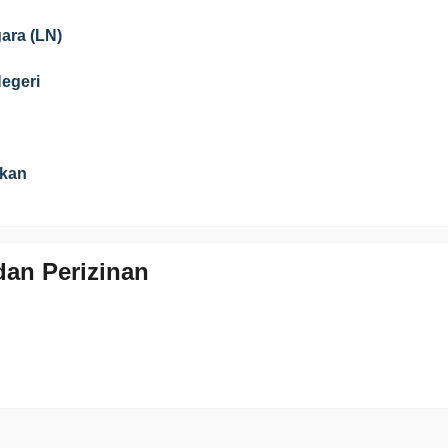
gara (LN)
Negeri
ikan
an Perizinan