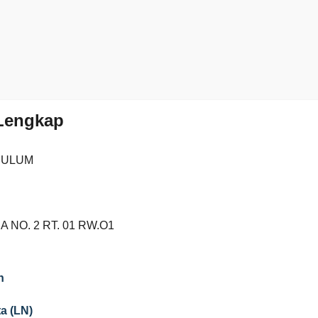
 Lengkap
 ULUM
A NO. 2 RT. 01 RW.O1
n
a (LN)