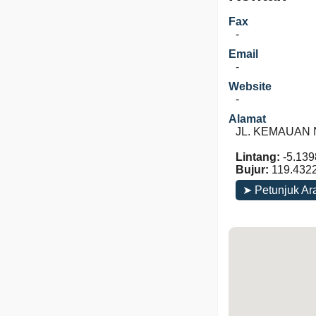
Fax
-
Email
-
Website
-
Alamat
JL. KEMAUAN NO
Lintang:
-5.139
Bujur:
119.432
➤ Petunjuk Ar