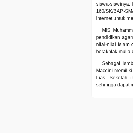
siswa-siswinya. 
160/SK/BAP-SM/X
internet untuk m
MIS Muhammad
pendidikan aga
nilai-nilai Isla
berakhlak mulia 
Sebagai lem
Maccini memiliki
luas. Sekolah i
sehingga dapat 