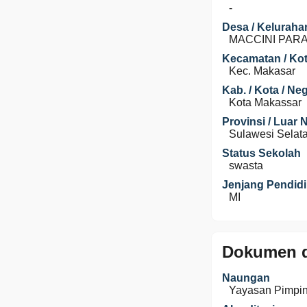
-
Desa / Keluraha
MACCINI PAR
Kecamatan / Kot
Kec. Makasar
Kab. / Kota / Ne
Kota Makassar
Provinsi / Luar 
Sulawesi Selat
Status Sekolah
swasta
Jenjang Pendid
MI
Dokumen d
Naungan
Yayasan Pimpi