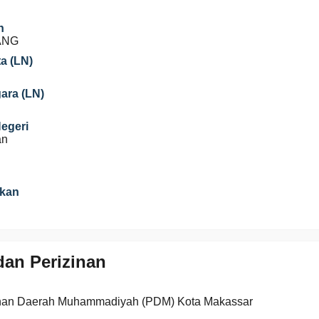
n
ANG
a (LN)
gara (LN)
Negeri
an
ikan
an Perizinan
nan Daerah Muhammadiyah (PDM) Kota Makassar