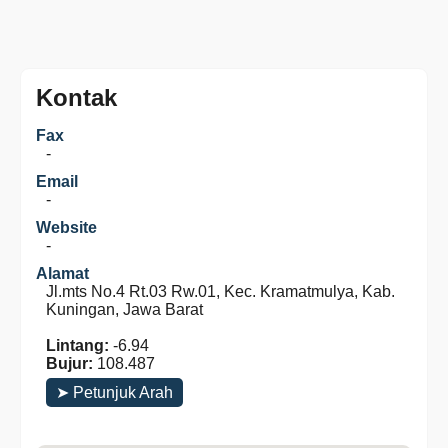
Kontak
Fax
-
Email
-
Website
-
Alamat
Jl.mts No.4 Rt.03 Rw.01, Kec. Kramatmulya, Kab.
Kuningan, Jawa Barat
Lintang:
-6.94
Bujur:
108.487
➤ Petunjuk Arah