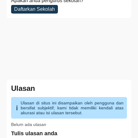
Apakah anda pengurus sekolah?
Daftarkan Sekolah
Ulasan
Ulasan di situs ini disampaikan oleh pengguna dan
bersifat subjektif; kami tidak memiliki kendali atas
akurasi atau isi ulasan tersebut.
Belum ada ulasan
Tulis ulasan anda