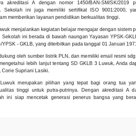
nya akreditasi A dengan nomor 1450/BAN-SM/SK/2019 p
 Sekolah ini juga memiliki sertifikat ISO 9001:2000, y
m memberikan layanan pendidikan berkualitas tinggi.
uk menjalankan kegiatan belajar mengajar dengan sistem pa
. Sekolah ini berada di bawah naungan Yayasan YPSK-GKL
/YPSK - GKLB, yang diterbitkan pada tanggal 01 Januari 197
idukung oleh sumber listrik PLN, dan memiliki email resmi s
 mengetahui lebih lanjut tentang SD GKLB 3 Luwuk, Anda d
 Corie Supriani Lasiki.
uwuk merupakan pilihan yang tepat bagi orang tua ya
alitas tinggi untuk putra-putrinya. Dengan akreditasi A d
ah ini siap mencetak generasi penerus bangsa yang bera