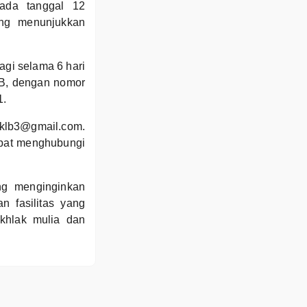
ada tanggal 12
ang menunjukkan
gi selama 6 hari
B, dengan nomor
1.
dgklb3@gmail.com.
apat menghubungi
ng menginginkan
an fasilitas yang
khlak mulia dan