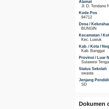
Alamat
Jl. D. Tondano 
Kode Pos
94712
Desa / Keluraha
BUNGIN
Kecamatan / Kot
Kec. Luwuk
Kab. / Kota / Ne
Kab. Banggai
Provinsi / Luar 
Sulawesi Teng
Status Sekolah
swasta
Jenjang Pendid
SD
Dokumen d