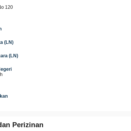
No 120
n
a (LN)
gara (LN)
Negeri
ah
ikan
an Perizinan