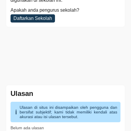
digunakan di sekolah ini.
Apakah anda pengurus sekolah?
Daftarkan Sekolah
Ulasan
Ulasan di situs ini disampaikan oleh pengguna dan
bersifat subjektif; kami tidak memiliki kendali atas
akurasi atau isi ulasan tersebut.
Belum ada ulasan