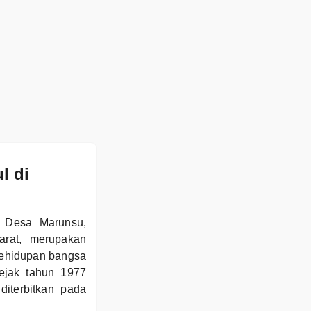
l di
, Desa Marunsu,
arat, merupakan
ehidupan bangsa
sejak tahun 1977
terbitkan pada