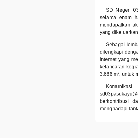
SD Negeri 03
selama enam ha
mendapatkan ak
yang dikeluarka
Sebagai lemb
dilengkapi denga
internet yang m
kelancaran kegia
3.686 m², untuk 
Komunikasi
sd03pasukayu@g
berkontribusi 
menghadapi tan