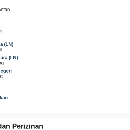
antan
n
a (LN)
n
gara (LN)
ng
Negeri
at
ikan
an Perizinan