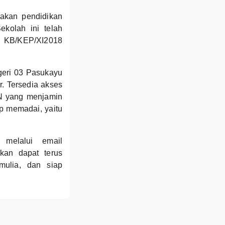
akan pendidikan
kolah ini telah
M KB/KEP/XI2018
geri 03 Pasukayu
r. Tersedia akses
LN yang menjamin
up memadai, yaitu
melalui email
kan dapat terus
mulia, dan siap