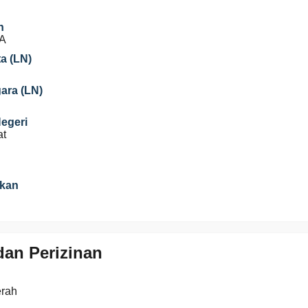
n
A
a (LN)
gara (LN)
Negeri
at
ikan
an Perizinan
erah