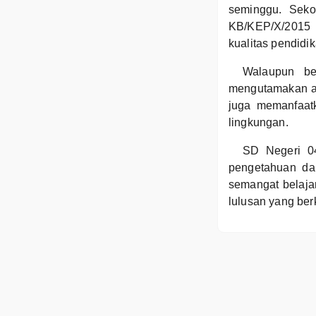
seminggu. Seko
KB/KEP/X/2015 
kualitas pendidik
Walaupun be
mengutamakan ak
juga memanfaatk
lingkungan.
SD Negeri 04
pengetahuan dan
semangat belaja
lulusan yang be