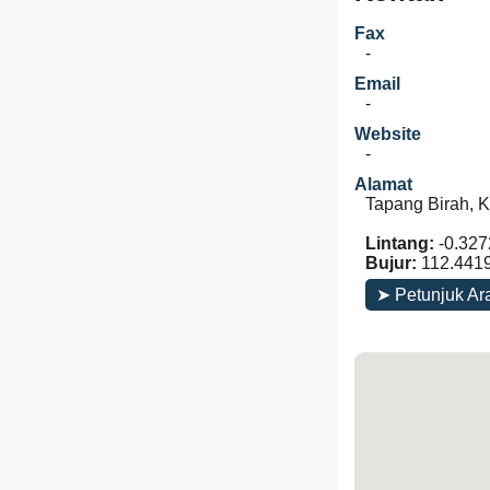
Fax
-
Email
-
Website
-
Alamat
Tapang Birah, K
Lintang:
-0.327
Bujur:
112.441
➤ Petunjuk Ar