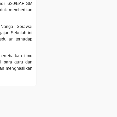
omor 620/BAP-SM
ntuk memberikan
 Nanga Serawai
jar. Sekolah ini
edulian terhadap
menebarkan ilmu
si para guru dan
dan menghasilkan