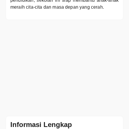
pendidikan, sekolah ini siap membantu anak-anak
meraih cita-cita dan masa depan yang cerah.
Informasi Lengkap