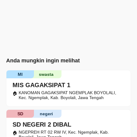
Anda mungkin ingin melihat
MI
swasta
MIS GAGAKSIPAT 1
KANOMAN GAGAKSIPAT NGEMPLAK BOYOLALI,
Kec. Ngemplak, Kab. Boyolali, Jawa Tengah
SD
negeri
SD NEGERI 2 DIBAL
NGEPREH RT 02 RW IV, Kec. Ngemplak, Kab.