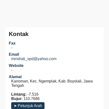
Kontak
Fax
-
Email
mindrati_spd@yahoo.com
Website
-
Alamat
Kanoman, Kec. Ngemplak, Kab. Boyolali, Jawa
Tengah
Lintang:
-7.516
Bujur:
110.7686
➤ Petunjuk Arah