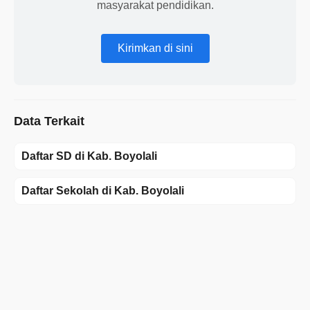
masyarakat pendidikan.
Kirimkan di sini
Data Terkait
Daftar SD di Kab. Boyolali
Daftar Sekolah di Kab. Boyolali