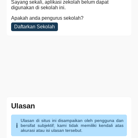
Sayang sekali, aplikasi zekolah belum dapat
digunakan di sekolah ini.
Apakah anda pengurus sekolah?
Daftarkan Sekolah
Ulasan
Ulasan di situs ini disampaikan oleh pengguna dan
bersifat subjektif; kami tidak memiliki kendali atas
akurasi atau isi ulasan tersebut.