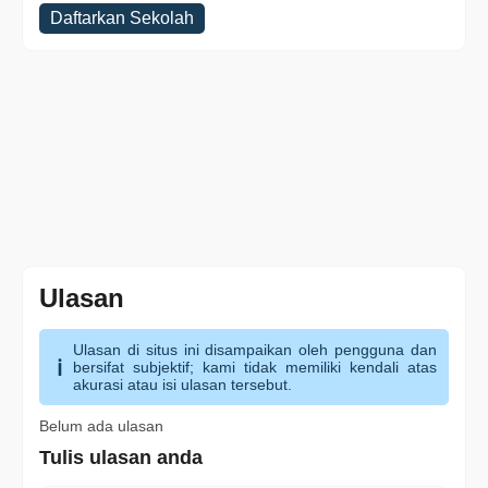
Daftarkan Sekolah
Ulasan
Ulasan di situs ini disampaikan oleh pengguna dan
bersifat subjektif; kami tidak memiliki kendali atas
akurasi atau isi ulasan tersebut.
Belum ada ulasan
Tulis ulasan anda