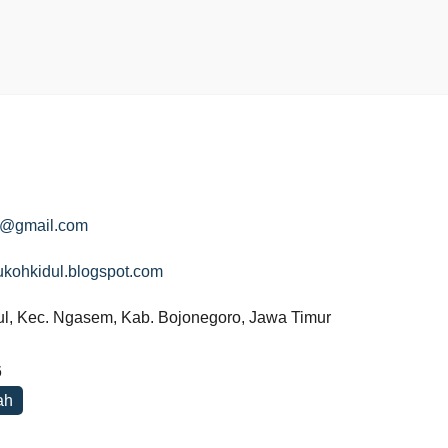
9@gmail.com
dukohkidul.blogspot.com
l, Kec. Ngasem, Kab. Bojonegoro, Jawa Timur
6
ah