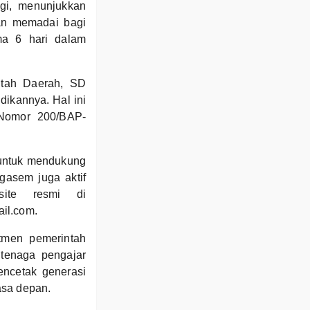
gi, menunjukkan
an memadai bagi
ma 6 hari dalam
ntah Daerah, SD
dikannya. Hal ini
 Nomor 200/BAP-
N untuk mendukung
gasem juga aktif
site resmi di
il.com.
tmen pemerintah
tenaga pengajar
encetak generasi
asa depan.