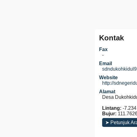
Kontak
Fax
-
Email
sdndukohkidul
Website
http://sdnegeri
Alamat
Desa Dukohkidu
Lintang:
-7.234
Bujur:
111.762
➤ Petunjuk Ar