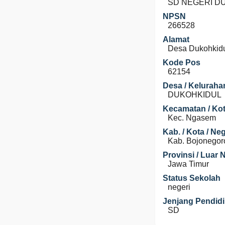
SD NEGERI D
NPSN
266528
Alamat
Desa Dukohkid
Kode Pos
62154
Desa / Keluraha
DUKOHKIDUL
Kecamatan / Kot
Kec. Ngasem
Kab. / Kota / Ne
Kab. Bojonegor
Provinsi / Luar 
Jawa Timur
Status Sekolah
negeri
Jenjang Pendid
SD