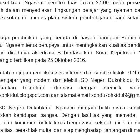
kohkidul Ngasem memiliki luas tanah 2.500 meter perse
ah dalam menyediakan lingkungan belajar yang nyaman d
 Sekolah ini menerapkan sistem pembelajaran pagi sela
baga pendidikan yang berada di bawah naungan Pemeri
l Ngasem terus berupaya untuk meningkatkan kualitas pendi
gan diraihnya akreditasi B berdasarkan Surat Keputusan
ng diterbitkan pada 25 Oktober 2016.
kolah ini juga memiliki akses internet dan sumber listrik PL
mengajar yang modern dan efektif. SD Negeri Dukohkidul N
aatkan teknologi informasi dengan memiliki web
ukohkidul.blogspot.com dan alamat email sdndukohkidul9@gma
D Negeri Dukohkidul Ngasem menjadi bukti nyata komi
skan kehidupan bangsa. Dengan fasilitas yang memadai, 
l, dan komitmen untuk terus berinovasi, sekolah ini siap m
litas, berakhlak mulia, dan siap menghadapi tantangan di m