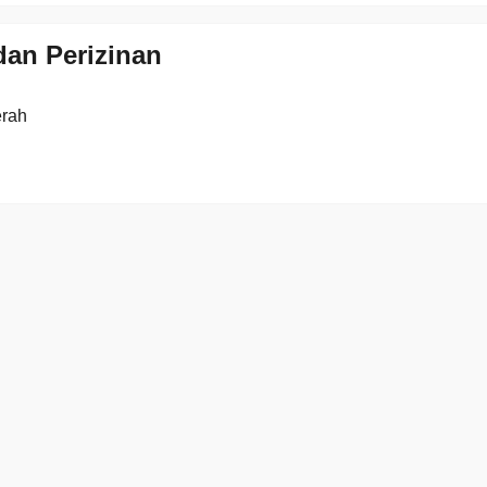
an Perizinan
erah