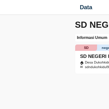
Data
SD NEG
Informasi Umum
SD
nege
SD NEGERI
Desa Dukohkidu
sdndukohkidul