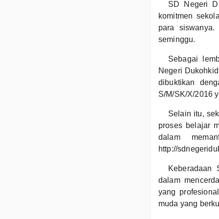
SD Negeri Du
komitmen sekol
para siswanya.
seminggu.
Sebagai lem
Negeri Dukohkidu
dibuktikan den
S/M/SK/X/2016 ya
Selain itu, se
proses belajar 
dalam memanf
http://sdnegerid
Keberadaan S
dalam mencerda
yang profesiona
muda yang berkua