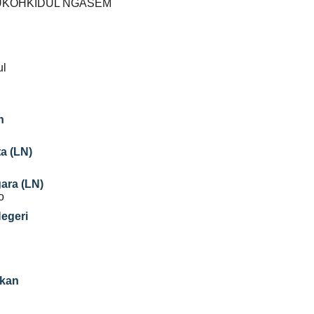
UKOHKIDUL NGASEM
ul
n
a (LN)
gara (LN)
o
Negeri
ikan