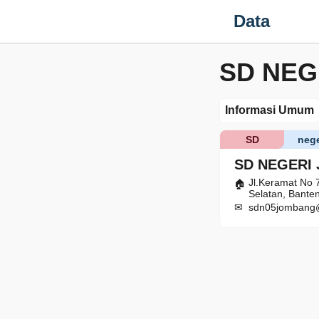
Data
SD NEG
Informasi Umum
SD
nege
SD NEGERI
Jl.Keramat No 
Selatan, Bante
sdn05jombang