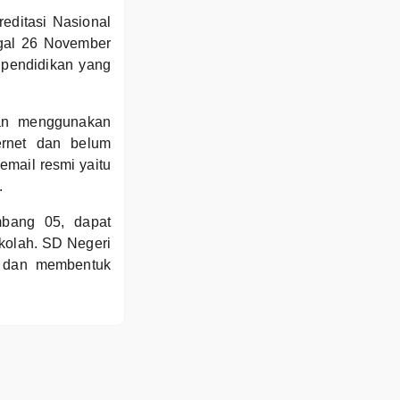
editasi Nasional
ggal 26 November
 pendidikan yang
an menggunakan
ernet dan belum
email resmi yaitu
.
mbang 05, dapat
kolah. SD Negeri
s dan membentuk