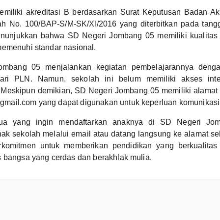
emiliki akreditasi B berdasarkan Surat Keputusan Badan Akr
h No. 100/BAP-S/M-SK/XI/2016 yang diterbitkan pada tan
enunjukkan bahwa SD Negeri Jombang 05 memiliki kualitas
memenuhi standar nasional.
ombang 05 menjalankan kegiatan pembelajarannya deng
 dari PLN. Namun, sekolah ini belum memiliki akses int
O. Meskipun demikian, SD Negeri Jombang 05 memiliki alamat 
ail.com yang dapat digunakan untuk keperluan komunikasi
tua yang ingin mendaftarkan anaknya di SD Negeri Jo
ak sekolah melalui email atau datang langsung ke alamat se
komitmen untuk memberikan pendidikan yang berkualita
 bangsa yang cerdas dan berakhlak mulia.