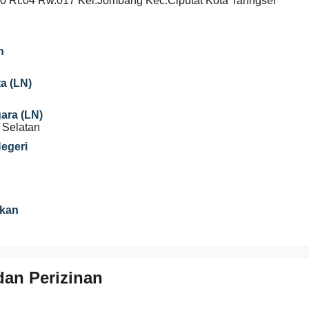
70 Rt.04 Rw.017 Kel.Jombang Kec.Ciputat Kota Tanngsel
n
a (LN)
gara (LN)
 Selatan
Negeri
ikan
an Perizinan