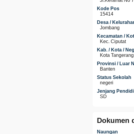
Jl.Keramat No 
Kode Pos
15414
Desa / Keluraha
Jombang
Kecamatan / Kot
Kec. Ciputat
Kab. / Kota / Ne
Kota Tangerang
Provinsi / Luar 
Banten
Status Sekolah
negeri
Jenjang Pendid
SD
Dokumen d
Naungan