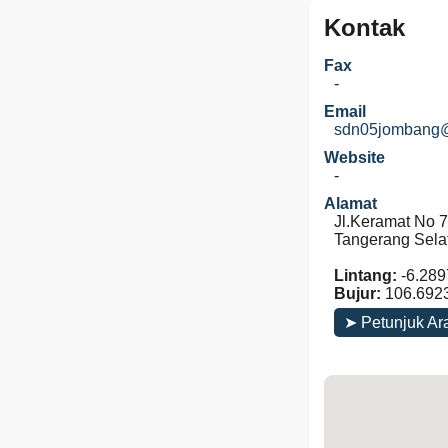
Kontak
Fax
-
Email
sdn05jombang
Website
-
Alamat
Jl.Keramat No 7
Tangerang Sela
Lintang:
-6.289
Bujur:
106.692
➤ Petunjuk Ar