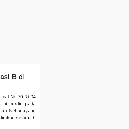
asi B di
ramat No 70 Rt.04
ini berdiri pada
n dan Kebudayaan
idikan selama 6