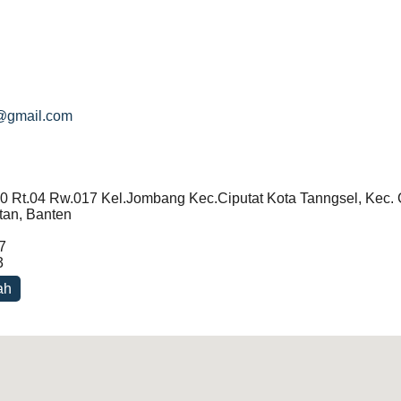
@gmail.com
0 Rt.04 Rw.017 Kel.Jombang Kec.Ciputat Kota Tanngsel, Kec. C
tan, Banten
7
3
ah