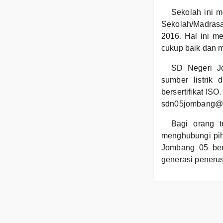
Sekolah ini m
Sekolah/Madrasa
2016. Hal ini m
cukup baik dan 
SD Negeri J
sumber listrik
bersertifikat IS
sdn05jombang@gm
Bagi orang 
menghubungi pih
Jombang 05 ber
generasi penerus