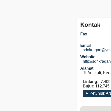
Kontak
Fax
-
Email
sdnkragan@yma
Website
http://sdnkraga
Alamat
Jl. Ambrali, Ke
Lintang:
-7.409
Bujur:
112.745
➤ Petunjuk Ar