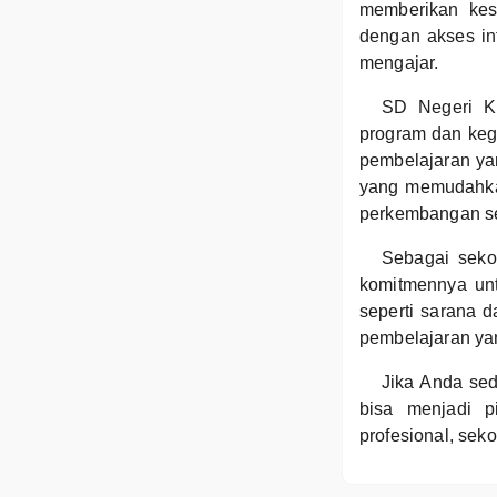
memberikan kese
dengan akses int
mengajar.
SD Negeri Kr
program dan kegi
pembelajaran yan
yang memudahkan
perkembangan s
Sebagai seko
komitmennya untu
seperti sarana 
pembelajaran yan
Jika Anda sed
bisa menjadi p
profesional, sek