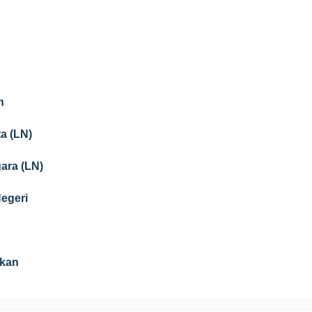
n
a (LN)
gara (LN)
Negeri
ikan