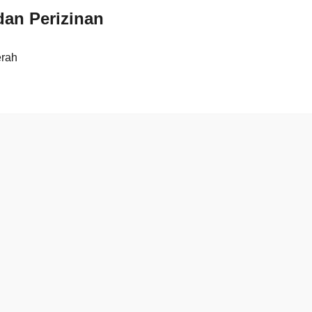
an Perizinan
erah