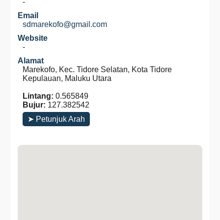
-
Email
sdmarekofo@gmail.com
Website
-
Alamat
Marekofo, Kec. Tidore Selatan, Kota Tidore
Kepulauan, Maluku Utara
Lintang:
0.565849
Bujur:
127.382542
➤ Petunjuk Arah