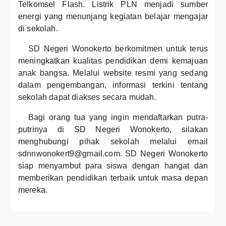
Telkomsel Flash. Listrik PLN menjadi sumber
energi yang menunjang kegiatan belajar mengajar
di sekolah.
SD Negeri Wonokerto berkomitmen untuk terus
meningkatkan kualitas pendidikan demi kemajuan
anak bangsa. Melalui website resmi yang sedang
dalam pengembangan, informasi terkini tentang
sekolah dapat diakses secara mudah.
Bagi orang tua yang ingin mendaftarkan putra-
putrinya di SD Negeri Wonokerto, silakan
menghubungi pihak sekolah melalui email
sdnnwonokert9@gmail.com. SD Negeri Wonokerto
siap menyambut para siswa dengan hangat dan
memberikan pendidikan terbaik untuk masa depan
mereka.