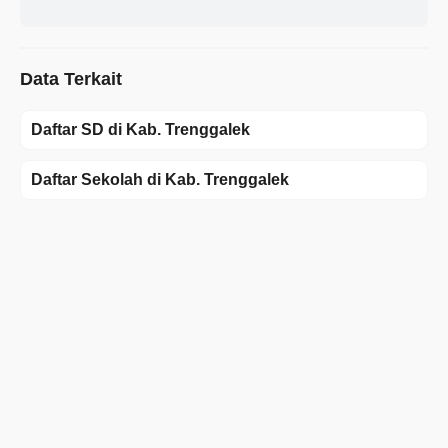
Data Terkait
Daftar SD di Kab. Trenggalek
Daftar Sekolah di Kab. Trenggalek