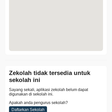
Zekolah tidak tersedia untuk
sekolah ini
Sayang sekali, aplikasi zekolah belum dapat
digunakan di sekolah ini.
Apakah anda pengurus sekolah?
Daftarkan Sekolah