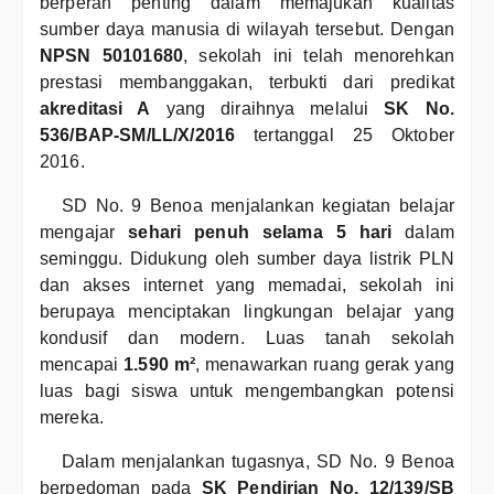
berperan penting dalam memajukan kualitas
sumber daya manusia di wilayah tersebut. Dengan
NPSN 50101680
, sekolah ini telah menorehkan
prestasi membanggakan, terbukti dari predikat
akreditasi A
yang diraihnya melalui
SK No.
536/BAP-SM/LL/X/2016
tertanggal 25 Oktober
2016.
SD No. 9 Benoa menjalankan kegiatan belajar
mengajar
sehari penuh selama 5 hari
dalam
seminggu. Didukung oleh sumber daya listrik PLN
dan akses internet yang memadai, sekolah ini
berupaya menciptakan lingkungan belajar yang
kondusif dan modern. Luas tanah sekolah
mencapai
1.590 m²
, menawarkan ruang gerak yang
luas bagi siswa untuk mengembangkan potensi
mereka.
Dalam menjalankan tugasnya, SD No. 9 Benoa
berpedoman pada
SK Pendirian No. 12/139/SB