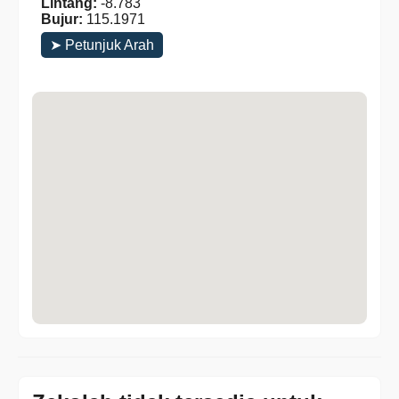
Lintang:
-8.783
Bujur:
115.1971
➤ Petunjuk Arah