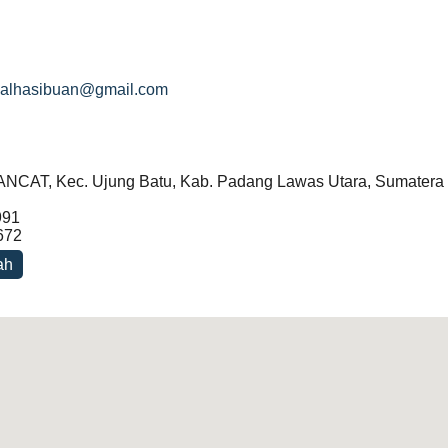
alhasibuan@gmail.com
CAT, Kec. Ujung Batu, Kab. Padang Lawas Utara, Sumatera 
991
672
ah