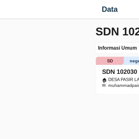
Data
SDN 10
Informasi Umum
SD
nege
SDN 102030
DESA PASIR LAN
muhammadpais