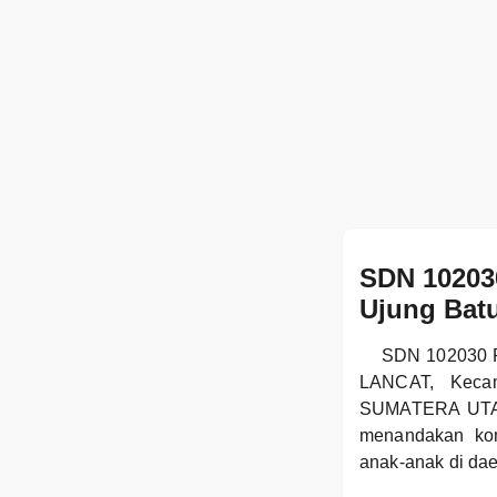
SDN 10203
Ujung Bat
SDN 102030 P
LANCAT, Keca
SUMATERA UTARA.
menandakan kom
anak-anak di dae