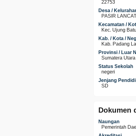
22753
Desa / Keluraha
PASIR LANCA
Kecamatan / Kot
Kec. Ujung Bat
Kab. / Kota / Ne
Kab. Padang La
Provinsi / Luar 
Sumatera Utara
Status Sekolah
negeri
Jenjang Pendid
SD
Dokumen d
Naungan
Pemerintah Da
Akreditasi