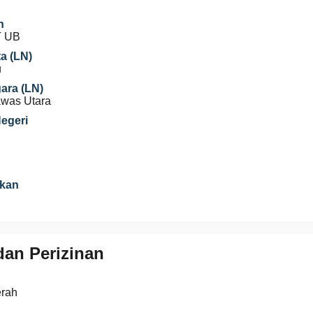
n
T UB
a (LN)
u
gara (LN)
was Utara
Negeri
ikan
an Perizinan
erah