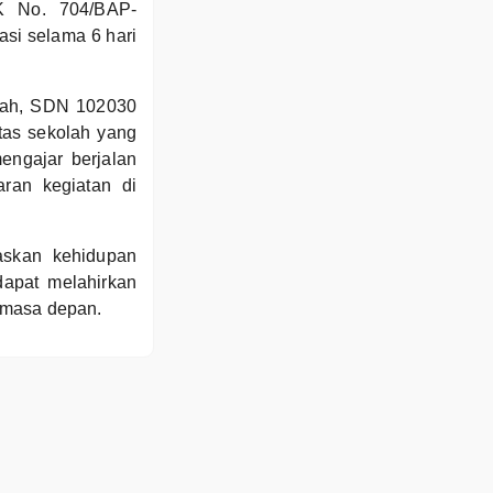
K No. 704/BAP-
asi selama 6 hari
rah, SDN 102030
tas sekolah yang
engajar berjalan
aran kegiatan di
skan kehidupan
apat melahirkan
 masa depan.