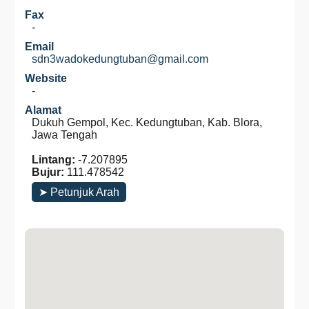
Fax
-
Email
sdn3wadokedungtuban@gmail.com
Website
-
Alamat
Dukuh Gempol, Kec. Kedungtuban, Kab. Blora,
Jawa Tengah
Lintang:
-7.207895
Bujur:
111.478542
➤ Petunjuk Arah