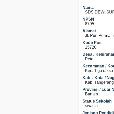
Nama
SDS DEWI SU
NPSN
8795
Alamat
Jl. Puri Permai 
Kode Pos
15720
Desa / Keluraha
Pete
Kecamatan / Kot
Kec. Tiga raksa
Kab. / Kota / Ne
Kab. Tangerang
Provinsi / Luar 
Banten
Status Sekolah
swasta
Jenjang Pendid