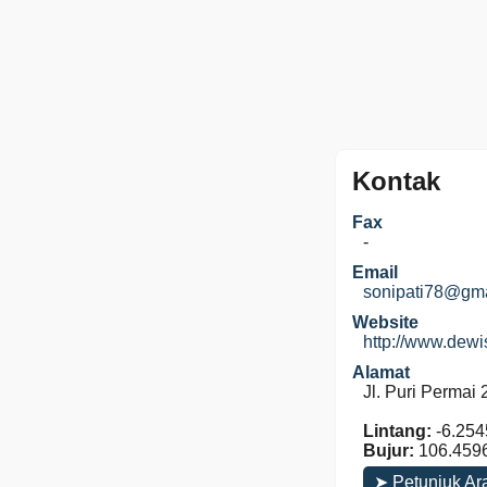
Kontak
Fax
-
Email
sonipati78@gm
Website
http://www.dew
Alamat
Jl. Puri Permai
Lintang:
-6.254
Bujur:
106.459
➤ Petunjuk Ar