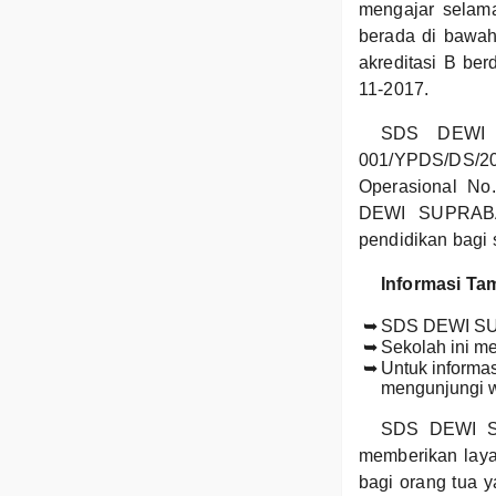
mengajar selam
berada di bawa
akreditasi B be
11-2017.
SDS DEWI S
001/YPDS/DS/200
Operasional No
DEWI SUPRABA 
pendidikan bagi 
Informasi Ta
SDS DEWI SUPR
Sekolah ini mem
Untuk informa
mengunjungi w
SDS DEWI SU
memberikan layan
bagi orang tua y