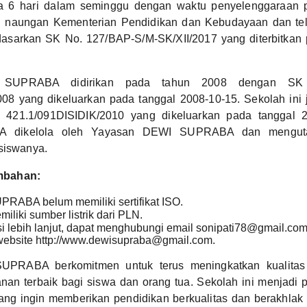
a 6 hari dalam seminggu dengan waktu penyelenggaraan pa
h naungan Kementerian Pendidikan dan Kebudayaan dan te
rdasarkan SK No. 127/BAP-S/M-SK/XII/2017 yang diterbitkan 
UPRABA didirikan pada tahun 2008 dengan SK 
8 yang dikeluarkan pada tanggal 2008-10-15. Sekolah ini 
. 421.1/091DISIDIK/2010 yang dikeluarkan pada tanggal 
dikelola oleh Yayasan DEWI SUPRABA dan menguta
siswanya.
mbahan:
ABA belum memiliki sertifikat ISO.
iliki sumber listrik dari PLN.
si lebih lanjut, dapat menghubungi email sonipati78@gmail.com
ebsite http://www.dewisupraba@gmail.com.
PRABA berkomitmen untuk terus meningkatkan kualitas
an terbaik bagi siswa dan orang tua. Sekolah ini menjadi p
ang ingin memberikan pendidikan berkualitas dan berakhlak 