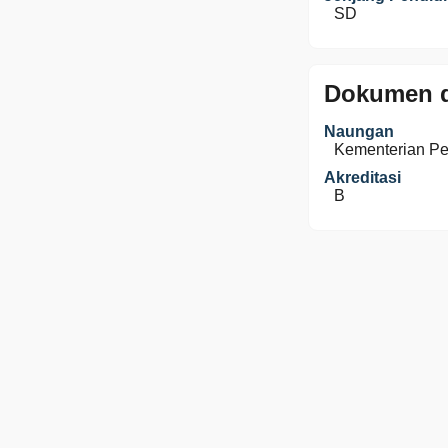
SD
Dokumen d
Naungan
Kementerian P
Akreditasi
B