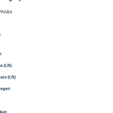
PRABA
2
n
a (LN)
gara (LN)
Negeri
ikan