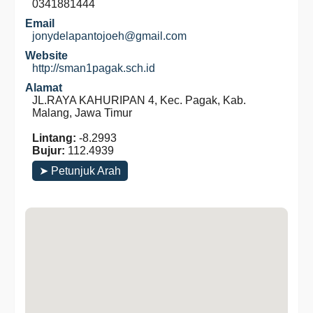
0341881444
Email
jonydelapantojoeh@gmail.com
Website
http://sman1pagak.sch.id
Alamat
JL.RAYA KAHURIPAN 4, Kec. Pagak, Kab.
Malang, Jawa Timur
Lintang:
-8.2993
Bujur:
112.4939
➤ Petunjuk Arah