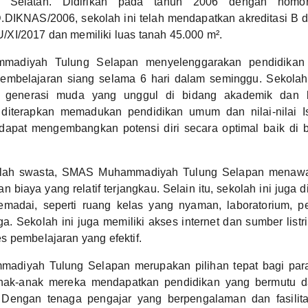
a Selatan. Didirikan pada tahun 2006 dengan nomo
.DIKNAS/2006, sekolah ini telah mendapatkan akreditasi B
XI/2017 dan memiliki luas tanah 45.000 m².
adiyah Tulung Selapan menyelenggarakan pendidikan
embelajaran siang selama 6 hari dalam seminggu. Sekolah
 generasi muda yang unggul di bidang akademik dan b
diterapkan memadukan pendidikan umum dan nilai-nilai I
dapat mengembangkan potensi diri secara optimal baik di bi
.
lah swasta, SMAS Muhammadiyah Tulung Selapan menawa
n biaya yang relatif terjangkau. Selain itu, sekolah ini juga
memadai, seperti ruang kelas yang nyaman, laboratorium, p
a. Sekolah ini juga memiliki akses internet dan sumber listr
 pembelajaran yang efektif.
diyah Tulung Selapan merupakan pilihan tepat bagi para
nak-anak mereka mendapatkan pendidikan yang bermutu d
am. Dengan tenaga pengajar yang berpengalaman dan fasilit