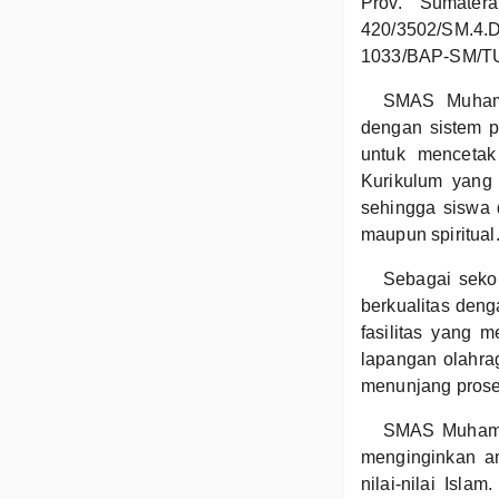
Prov. Sumater
420/3502/SM.4.D
1033/BAP-SM/TU/
SMAS Muhamm
dengan sistem p
untuk mencetak
Kurikulum yang 
sehingga siswa 
maupun spiritual
Sebagai seko
berkualitas denga
fasilitas yang 
lapangan olahrag
menunjang proses
SMAS Muhamma
menginginkan a
nilai-nilai Isl