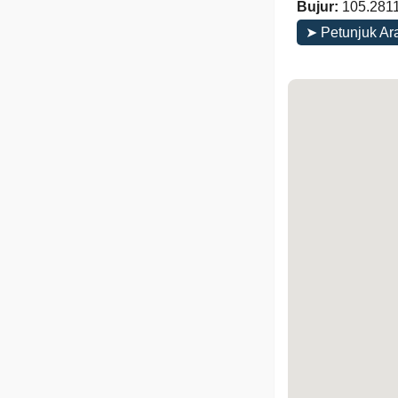
Bujur:
105.281
➤ Petunjuk Ar