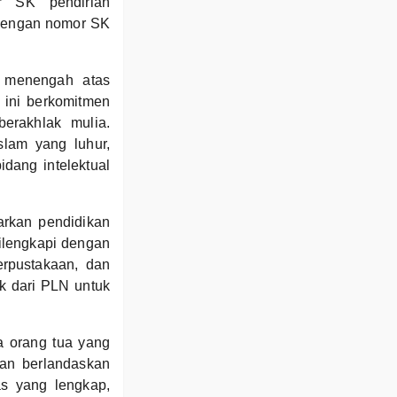
r SK pendirian
 dengan nomor SK
 menengah atas
 ini berkomitmen
erakhlak mulia.
slam yang luhur,
dang intelektual
rkan pendidikan
 dilengkapi dengan
erpustakaan, dan
ik dari PLN untuk
 orang tua yang
an berlandaskan
as yang lengkap,