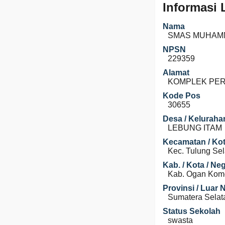
Informasi
Nama
SMAS MUHAM
NPSN
229359
Alamat
KOMPLEK PE
Kode Pos
30655
Desa / Keluraha
LEBUNG ITAM
Kecamatan / Kot
Kec. Tulung Se
Kab. / Kota / Ne
Kab. Ogan Komer
Provinsi / Luar 
Sumatera Selat
Status Sekolah
swasta