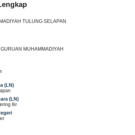
 Lengkap
MADIYAH TULUNG SELAPAN
RGURUAN MUHAMMADIYAH
n
a (LN)
lapan
gara (LN)
ing Ilir
Negeri
an