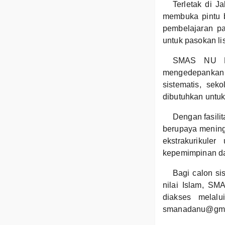
Terletak di 
membuka pintu 
pembelajaran pa
untuk pasokan lis
SMAS NU Pak
mengedepankan 
sistematis, se
dibutuhkan untu
Dengan fasili
berupaya meningk
ekstrakurikul
kepemimpinan dan
Bagi calon si
nilai Islam, SM
diakses melalu
smanadanu@gma