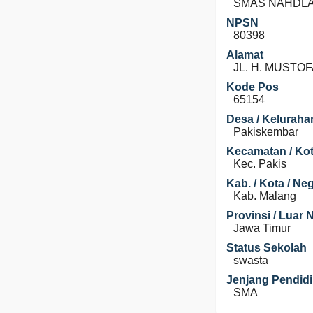
SMAS NAHDLA
NPSN
80398
Alamat
JL. H. MUSTOF
Kode Pos
65154
Desa / Keluraha
Pakiskembar
Kecamatan / Kot
Kec. Pakis
Kab. / Kota / Ne
Kab. Malang
Provinsi / Luar 
Jawa Timur
Status Sekolah
swasta
Jenjang Pendid
SMA