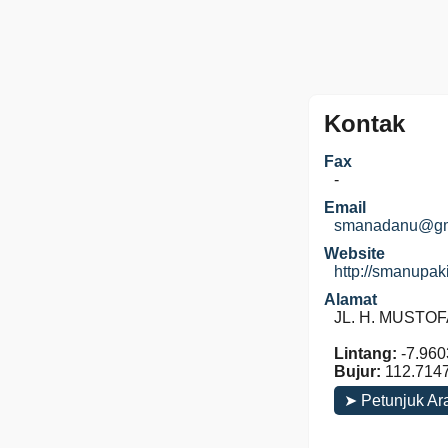
Kontak
Fax
-
Email
smanadanu@gm
Website
http://smanupak
Alamat
JL. H. MUSTOFA
Lintang:
-7.960
Bujur:
112.714
➤ Petunjuk Ar