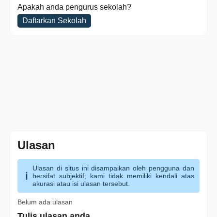
Apakah anda pengurus sekolah?
Daftarkan Sekolah
Ulasan
Ulasan di situs ini disampaikan oleh pengguna dan
bersifat subjektif; kami tidak memiliki kendali atas
akurasi atau isi ulasan tersebut.
Belum ada ulasan
Tulis ulasan anda