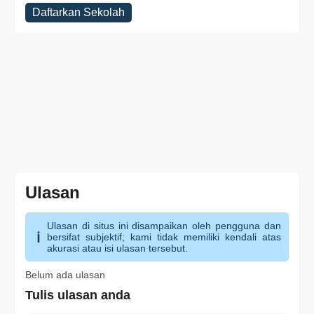
Daftarkan Sekolah
Ulasan
Ulasan di situs ini disampaikan oleh pengguna dan
bersifat subjektif; kami tidak memiliki kendali atas
akurasi atau isi ulasan tersebut.
Belum ada ulasan
Tulis ulasan anda