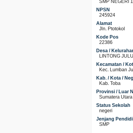
SMP NEGERI 
NPSN
245924
Alamat
Jln. Ptotokol
Kode Pos
22386
Desa / Keluraha
LINTONG JUL
Kecamatan / Kot
Kec. Lumban Ju
Kab. / Kota / Ne
Kab. Toba
Provinsi / Luar 
Sumatera Utara
Status Sekolah
negeri
Jenjang Pendid
SMP