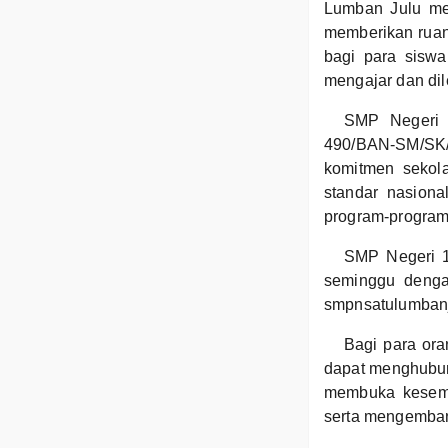
Lumban Julu mem
memberikan ruan
bagi para siswa
mengajar dan dil
SMP Negeri 
490/BAN-SM/SK/
komitmen sekol
standar nasiona
program-program
SMP Negeri 1
seminggu dengan
smpnsatulumbanj
Bagi para ora
dapat menghubun
membuka kesemp
serta mengemban