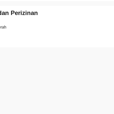
an Perizinan
erah