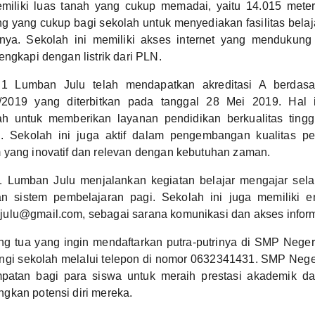
iliki luas tanah yang cukup memadai, yaitu 14.015 meter 
g yang cukup bagi sekolah untuk menyediakan fasilitas bela
nya. Sekolah ini memiliki akses internet yang mendukung 
engkapi dengan listrik dari PLN.
1 Lumban Julu telah mendapatkan akreditasi A berdas
2019 yang diterbitkan pada tanggal 28 Mei 2019. Hal 
ah untuk memberikan layanan pendidikan berkualitas ting
l. Sekolah ini juga aktif dalam pengembangan kualitas pe
 yang inovatif dan relevan dengan kebutuhan zaman.
 Lumban Julu menjalankan kegiatan belajar mengajar sel
 sistem pembelajaran pagi. Sekolah ini juga memiliki em
ulu@gmail.com, sebagai sarana komunikasi dan akses inform
ng tua yang ingin mendaftarkan putra-putrinya di SMP Neger
gi sekolah melalui telepon di nomor 0632341431. SMP Nege
atan bagi para siswa untuk meraih prestasi akademik da
gkan potensi diri mereka.