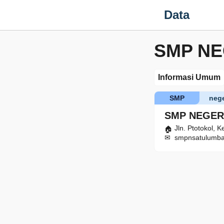
Data
SMP NE
Informasi Umum
SMP
nege
SMP NEGER
Jln. Ptotokol, 
smpnsatulumba