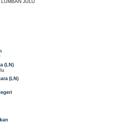
1 LUMBAN JULU
n
U
a (LN)
lu
gara (LN)
Negeri
ikan