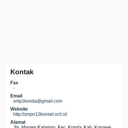
Kontak
Fax
-
Email
smp1konda@gmail.com
Website
http://smpn12konsel.sch.id
Alamat
Jln. Mayjen Katamso, Kec. Konda, Kab. Konawe