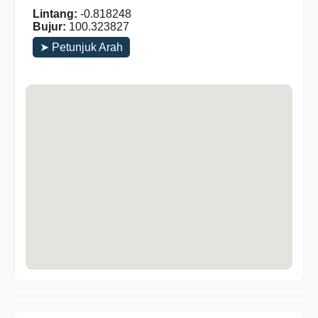
Lintang:
-0.818248
Bujur:
100.323827
➤ Petunjuk Arah