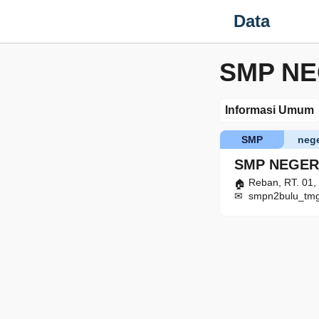
Data
SMP NE
Informasi Umum
SMP
nege
SMP NEGERI
Reban, RT. 01,
smpn2bulu_tmg