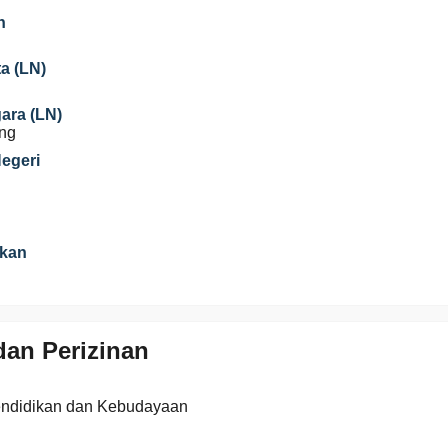
n
a (LN)
gara (LN)
ng
Negeri
ikan
an Perizinan
endidikan dan Kebudayaan