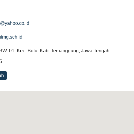
@yahoo.co.id
utmg.sch.id
 RW. 01, Kec. Bulu, Kab. Temanggung, Jawa Tengah
5
ah