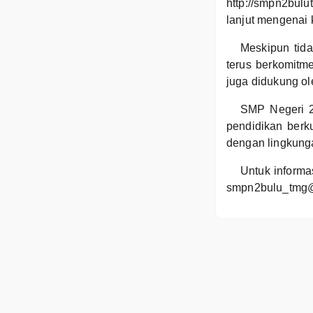
http://smpn2bulu
lanjut mengenai 
Meskipun tida
terus berkomitm
juga didukung ol
SMP Negeri 2
pendidikan berku
dengan lingkunga
Untuk informa
smpn2bulu_tmg@