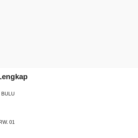
 Lengkap
2 BULU
 RW. 01