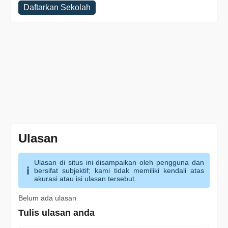
Daftarkan Sekolah
Ulasan
Ulasan di situs ini disampaikan oleh pengguna dan
bersifat subjektif; kami tidak memiliki kendali atas
akurasi atau isi ulasan tersebut.
Belum ada ulasan
Tulis ulasan anda