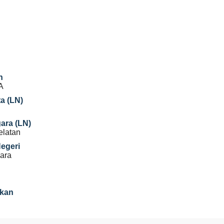
n
A
a (LN)
gara (LN)
elatan
Negeri
ara
ikan