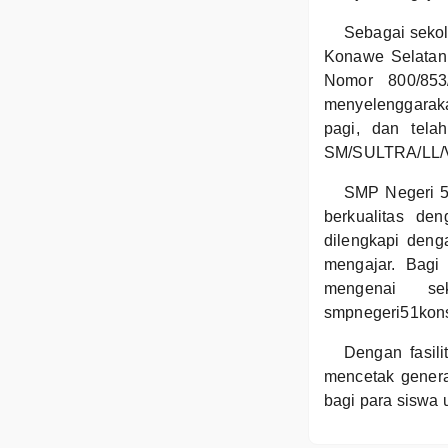
Sebagai seko
Konawe Selatan m
Nomor 800/853
menyelenggaraka
pagi, dan tela
SM/SULTRA/LL/VII
SMP Negeri 5
berkualitas de
dilengkapi deng
mengajar. Bagi 
mengenai se
smpnegeri51kon
Dengan fasil
mencetak genera
bagi para siswa 