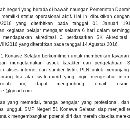
lah negeri yang berada di bawah naungan Pemerintah Daera
emiliki status operasional aktif. Hal ini dibuktikan deng
/2018 yang diterbitkan pada tanggal 01 Januari 191
n kegiatan belajar mengajar selama 6 hari dalam seming
h mendapatkan akreditasi C berdasarkan SK Akreditas
I/2016 yang diterbitkan pada tanggal 14 Agustus 2016.
1 Konawe Selatan berkomitmen untuk memberikan layanan 
ngan mengutamakan aspek karakter dan pengetahuan. S
an akses internet dan sumber listrik PLN untuk menunjang 
orang tua atau wali murid yang ingin mengetahui inform
kolah ini, dapat menghubungi email resm
sel@gmail.com.
itas yang memadai, tenaga pengajar yang profesional, da
si unggul, SMP Negeri 51 Konawe Selatan siap menjadi t
untuk mengembangkan potensi diri dan meraih cita-cita merek