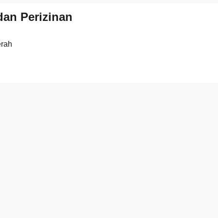
an Perizinan
erah