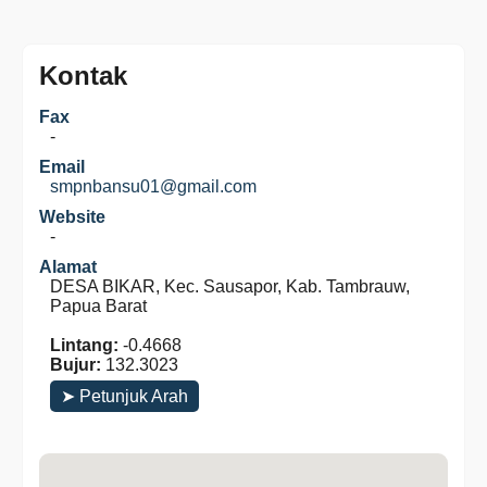
Kontak
Fax
-
Email
smpnbansu01@gmail.com
Website
-
Alamat
DESA BIKAR, Kec. Sausapor, Kab. Tambrauw,
Papua Barat
Lintang:
-0.4668
Bujur:
132.3023
➤ Petunjuk Arah