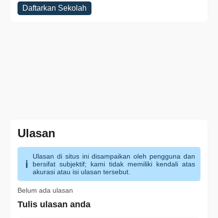
Daftarkan Sekolah
Ulasan
Ulasan di situs ini disampaikan oleh pengguna dan
bersifat subjektif; kami tidak memiliki kendali atas
akurasi atau isi ulasan tersebut.
Belum ada ulasan
Tulis ulasan anda