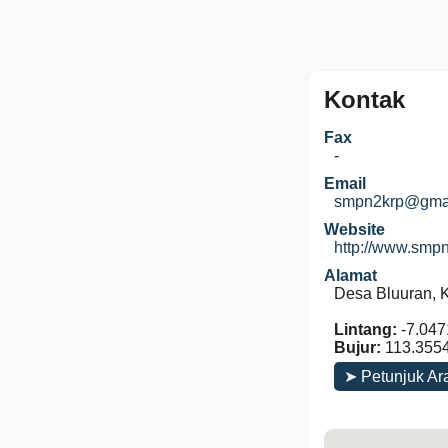
Kontak
Fax
-
Email
smpn2krp@gma
Website
http://www.smp
Alamat
Desa Bluuran, 
Lintang:
-7.047
Bujur:
113.355
➤ Petunjuk Ar