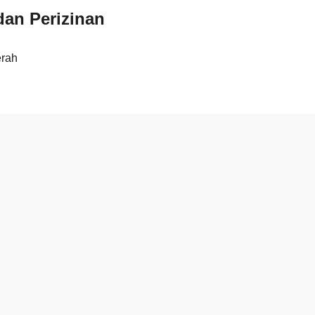
an Perizinan
erah