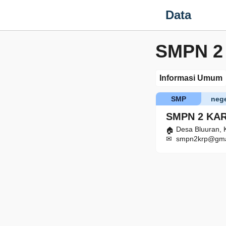
Data
SMPN 
Informasi Umum
SMP
nege
SMPN 2 KA
Desa Bluuran, 
smpn2krp@gma