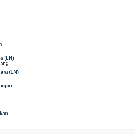
n
a (LN)
nang
gara (LN)
Negeri
ikan