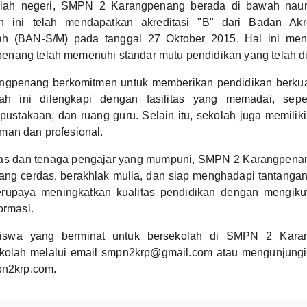
lah negeri, SMPN 2 Karangpenang berada di bawah nau
h ini telah mendapatkan akreditasi "B" dari Badan Akre
ah (BAN-S/M) pada tanggal 27 Oktober 2015. Hal ini me
nang telah memenuhi standar mutu pendidikan yang telah di
gpenang berkomitmen untuk memberikan pendidikan berkual
lah ini dilengkapi dengan fasilitas yang memadai, seper
rpustakaan, dan ruang guru. Selain itu, sekolah juga memilik
man dan profesional.
itas dan tenaga pengajar yang mumpuni, SMPN 2 Karangpena
ang cerdas, berakhlak mulia, dan siap menghadapi tantanga
berupaya meningkatkan kualitas pendidikan dengan mengik
ormasi.
siswa yang berminat untuk bersekolah di SMPN 2 Kara
olah melalui email smpn2krp@gmail.com atau mengunjungi
pn2krp.com.