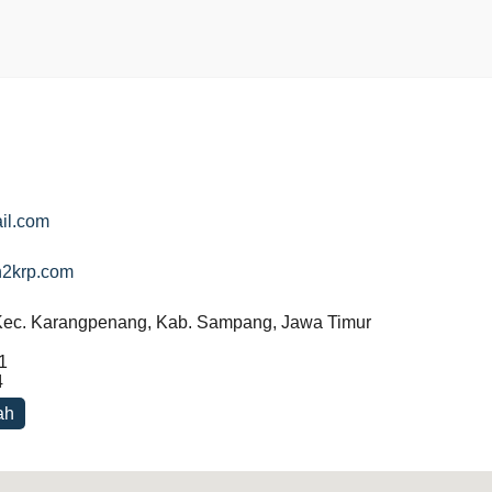
il.com
n2krp.com
Kec. Karangpenang, Kab. Sampang, Jawa Timur
1
4
ah