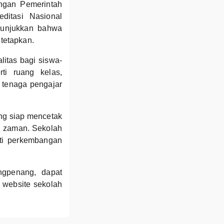
ngan Pemerintah
ditasi Nasional
nunjukkan bahwa
tetapkan.
itas bagi siswa-
ti ruang kelas,
i tenaga pengajar
ng siap mencetak
n zaman. Sekolah
uti perkembangan
ngpenang, dapat
 website sekolah