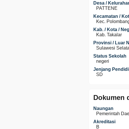
Desa / Keluraha
PATTENE
Kecamatan / Kot
Kec. Polomban
Kab. / Kota / Ne
Kab. Takalar
Provinsi / Luar 
Sulawesi Selat
Status Sekolah
negeri
Jenjang Pendid
SD
Dokumen d
Naungan
Pemerintah Da
Akreditasi
B