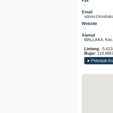
Fax
-
Email
sdnno14mallak
Website
-
Alamat
MALLAKA, Kec. 
Lintang:
-5.413
Bujur:
119.466
➤ Petunjuk Ar