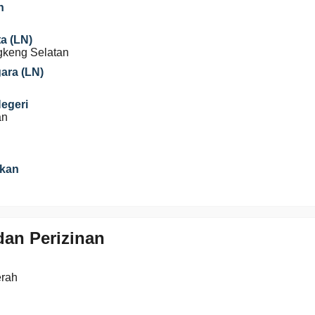
n
a (LN)
gkeng Selatan
gara (LN)
Negeri
an
ikan
an Perizinan
erah