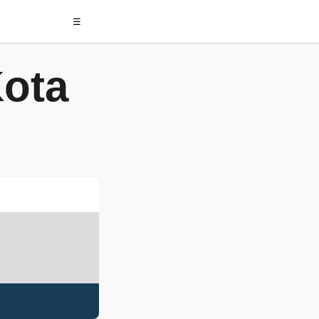
☰
Kota