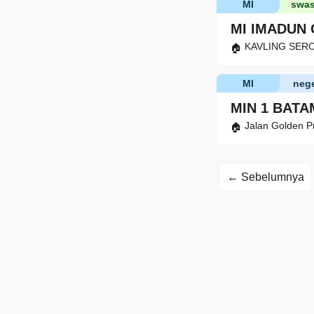
MI
swas
MI IMADUN
KAVLING SEROJ
MI
nege
MIN 1 BATA
Jalan Golden P
← Sebelumnya