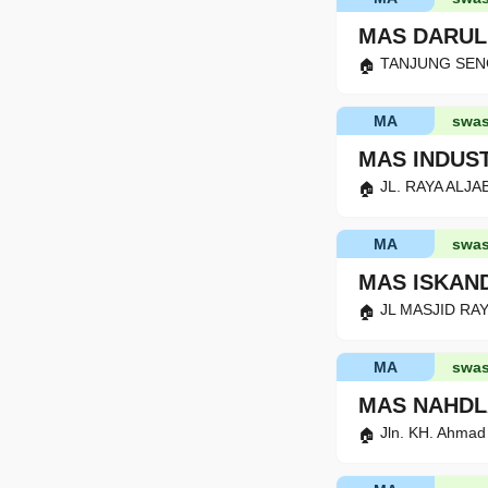
MAS DARUL
TANJUNG SENGK
MA
swas
MAS INDUS
JL. RAYA ALJAB
MA
swas
MAS ISKAN
JL MASJID RAY
MA
swas
MAS NAHDL
Jln. KH. Ahmad