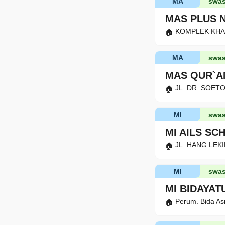
MA
swas
MAS PLUS 
KOMPLEK KHALI
MA
swas
MAS QUR`A
JL. DR. SOETO
MI
swas
MI AILS SC
JL. HANG LEKI
MI
swas
MI BIDAYAT
Perum. Bida As