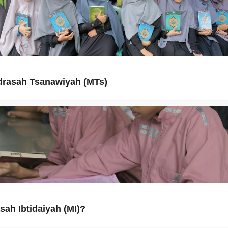
rasah Tsanawiyah (MTs)
sah Ibtidaiyah (MI)?